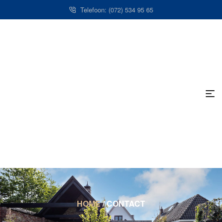
Telefoon: (072) 534 95 65
HOME
/
CONTACT