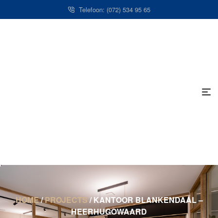
Telefoon: (072) 534 95 65
HOME
/
PROJECTS
/
KANTOOR BLANKENDAAL –
HEERHUGOWAARD