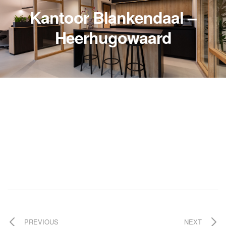
Kantoor Blankendaal –
Heerhugowaard
PREVIOUS
NEXT