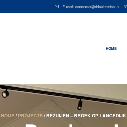
E-mail: aannemer@rblankendaal.nl
HOME
HOME
/
PROJECTS
/
BEZUIJEN – BROEK OP LANGEDIJK