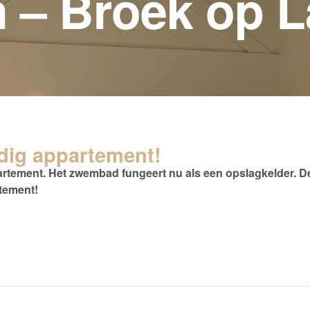
n – Broek op L
dig appartement!
ement. Het zwembad fungeert nu als een opslagkelder. De ru
rtement!