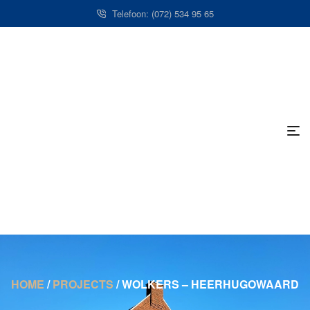
Telefoon: (072) 534 95 65
HOME
/
PROJECTS
/
WOLKERS – HEERHUGOWAARD